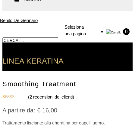
Seleziona
0
una pagina
Search
Search
for...
LINEA KERATINA
Smoothing Treatment
(
2
recensioni dei clienti)
Valutato
2
5.00
su 5 su
A partire da:
€
16,00
base di
recensioni
Trattamento lisciante alla cheratina per capelli uomo.