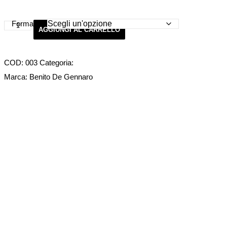
Formato
Smoothing
AGGIUNGI AL CARRELLO
Treatment
quantità
COD:
003
Categoria:
Linea Keratina
Marca:
Benito De Gennaro