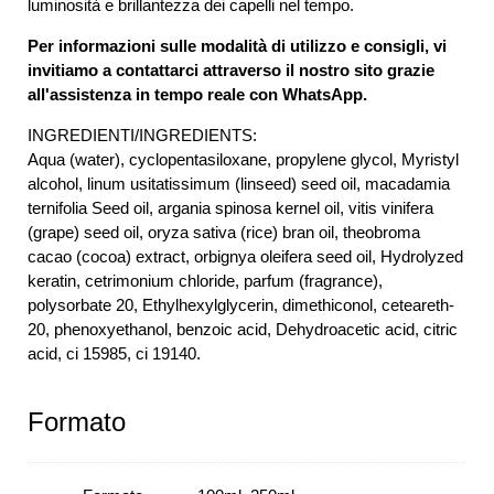
luminosità e brillantezza dei capelli nel tempo.
Per informazioni sulle modalità di utilizzo e consigli, vi
invitiamo a contattarci attraverso il nostro sito grazie
all'assistenza in tempo reale con WhatsApp.
INGREDIENTI/INGREDIENTS:
Aqua (water), cyclopentasiloxane, propylene glycol, Myristyl
alcohol, linum usitatissimum (linseed) seed oil, macadamia
ternifolia Seed oil, argania spinosa kernel oil, vitis vinifera
(grape) seed oil, oryza sativa (rice) bran oil, theobroma
cacao (cocoa) extract, orbignya oleifera seed oil, Hydrolyzed
keratin, cetrimonium chloride, parfum (fragrance),
polysorbate 20, Ethylhexylglycerin, dimethiconol, ceteareth-
20, phenoxyethanol, benzoic acid, Dehydroacetic acid, citric
acid, ci 15985, ci 19140.
Formato